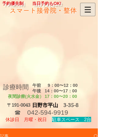
予約優先制 当日予約もOK!
​スマート接骨院・整体
午前
9：00〜12：00
​診療時間
午後
14：00〜17：00
夜間診療(火水金）
​17：00〜20：00
日野市平山
3-35-8
〒191-0043
☎
042-594-9919
休診日 月曜・祝日
駐車スペース 2台
記事