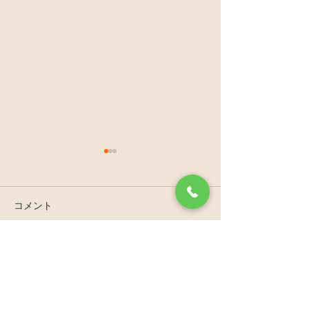
コメント
骨盤の歪みの改
コメントを追加…
骨盤歪みの改善法：具体
的な方法をわかりやすく
解説